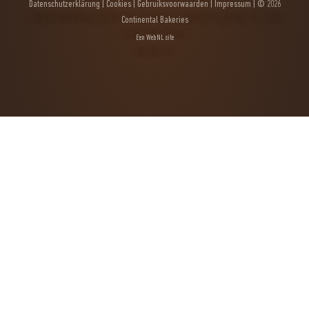
Datenschutzerklärung
|
Cookies
|
Gebruiksvoorwaarden
|
Impressum
| © 2026
Continental Bakeries
Een
WebNL
site